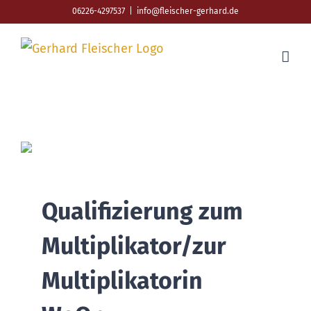
Skip
06226-4297537
|
info@fleischer-gerhard.de
to
content
Qualifizierung zum
Multiplikator/zur
Multiplikatorin